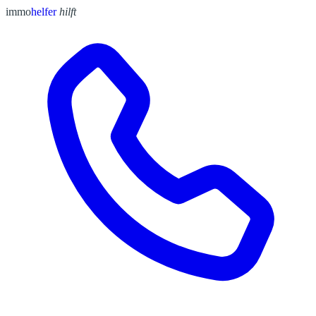
immo
helfer
hilft