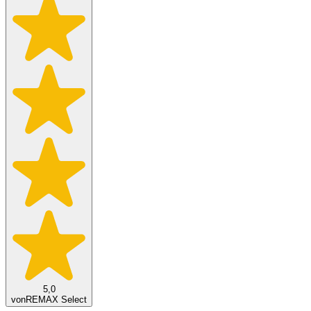
5,0
von
REMAX Select