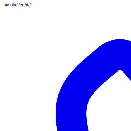
immo
helfer
hilft