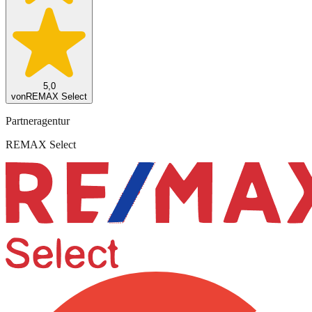
5,0
von
REMAX Select
Partneragentur
REMAX Select