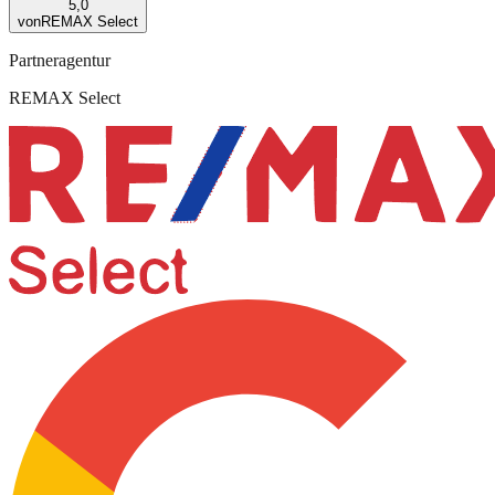
5,0
von
REMAX Select
Partneragentur
REMAX Select