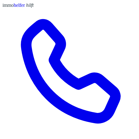
immo
helfer
hilft