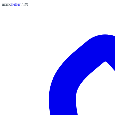
immo
helfer
hilft