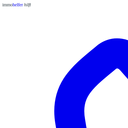
immo
helfer
hilft