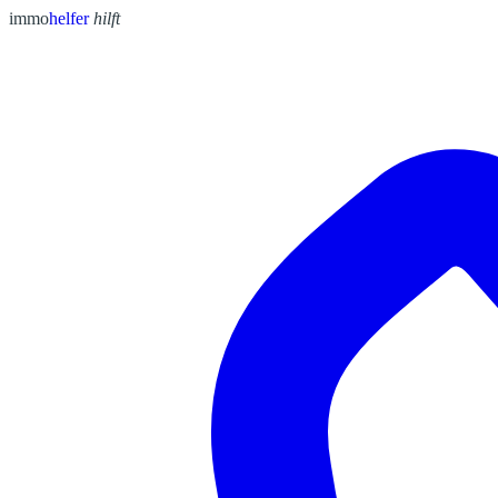
immo
helfer
hilft