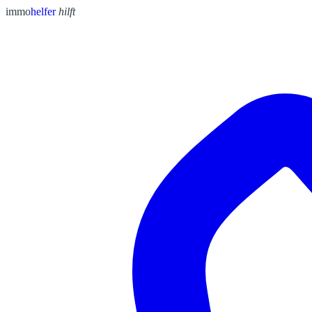
immo
helfer
hilft