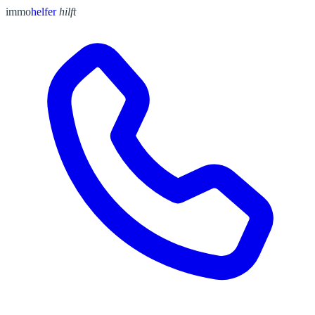
immo
helfer
hilft