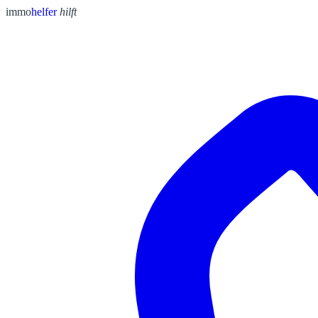
immo
helfer
hilft