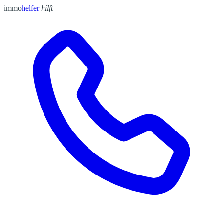
immo
helfer
hilft