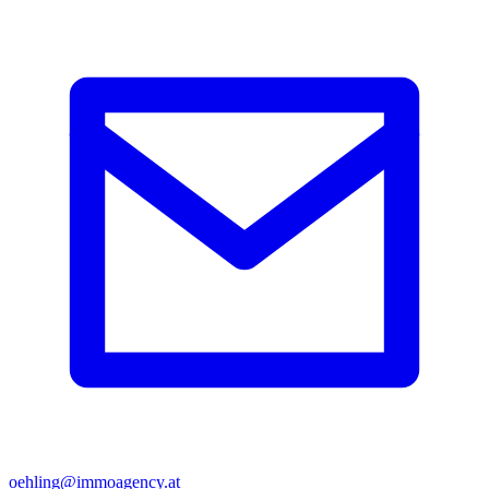
oehling@immoagency.at