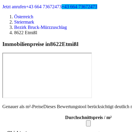
Jetzt anrufen
+43 664 73672473
+43 664 73672473
Österreich
Steiermark
Bezirk Bruck-Mürzzuschlag
8622 Etmißl
Immobilienpreise in
8622
Etmißl
Genauer als m²-Preise
Dieses Bewertungstool berücksichtigt deutlich 
Durchschnittspreis / m²