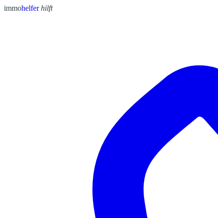
immo
helfer
hilft