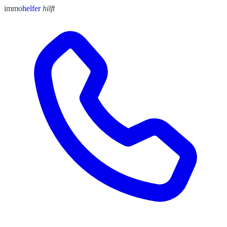
immo
helfer
hilft