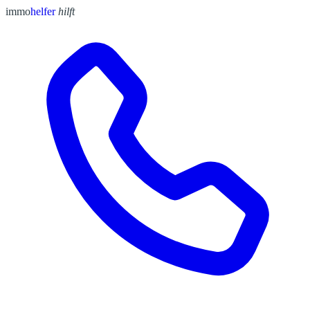
immo
helfer
hilft