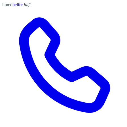
immo
helfer
hilft