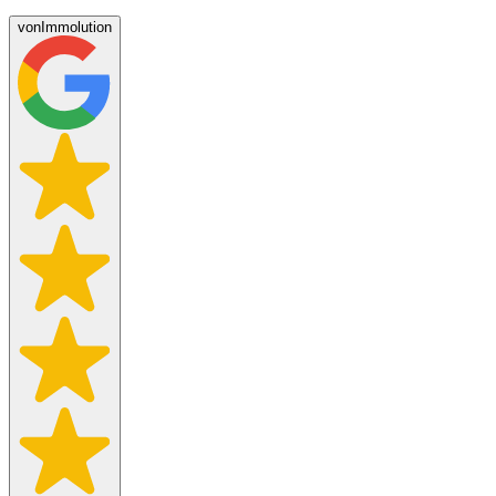
von
Immolution