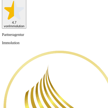
4,7
von
Immolution
Partneragentur
Immolution