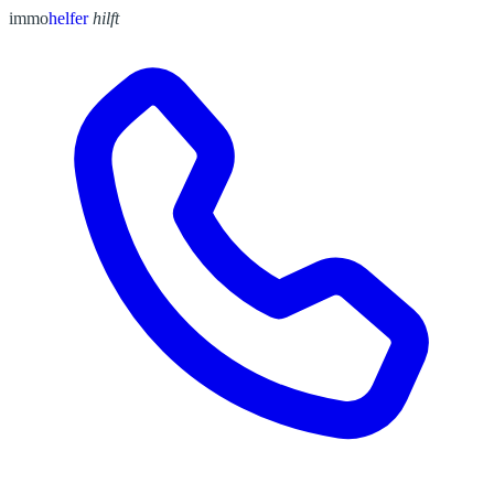
immo
helfer
hilft