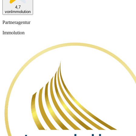
4,7
von
Immolution
Partneragentur
Immolution