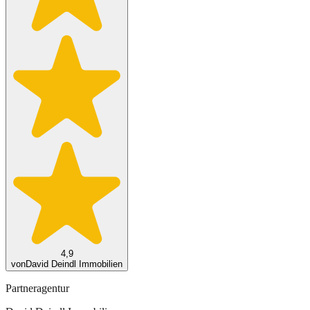
4,9
von
David Deindl Immobilien
Partneragentur