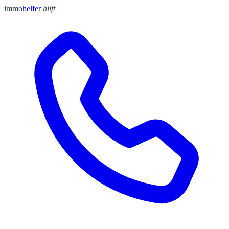
immo
helfer
hilft