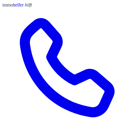
immo
helfer
hilft