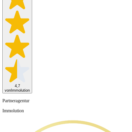
4,7
von
Immolution
Partneragentur
Immolution