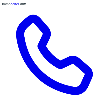
immo
helfer
hilft