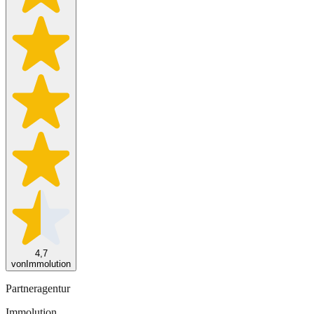
4,7
von
Immolution
Partneragentur
Immolution