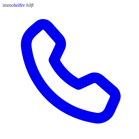
immo
helfer
hilft