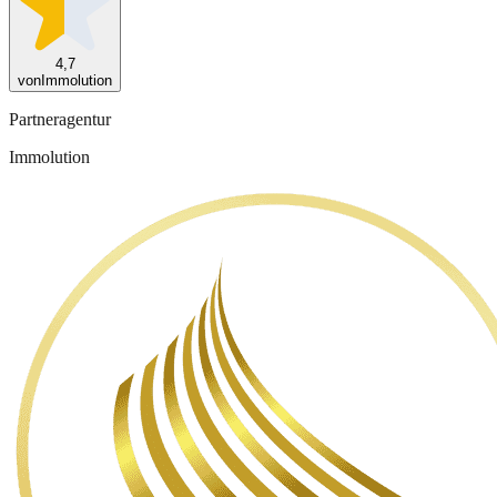
4,7
von
Immolution
Partneragentur
Immolution