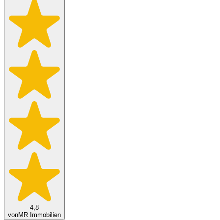
4,8
von
MR Immobilien