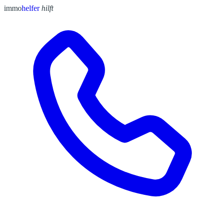
immo
helfer
hilft