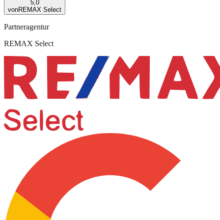
5,0
von
REMAX Select
Partneragentur
REMAX Select