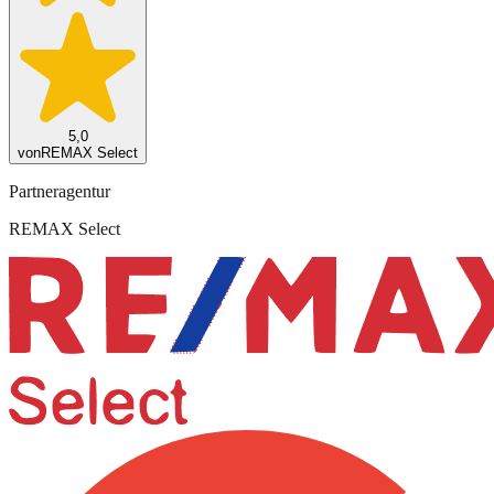
5,0
von
REMAX Select
Partneragentur
REMAX Select