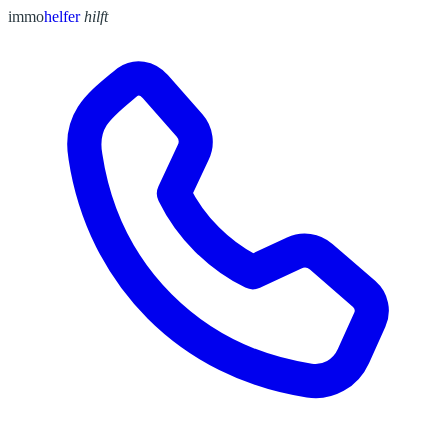
immo
helfer
hilft