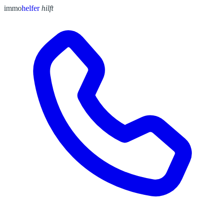
immo
helfer
hilft