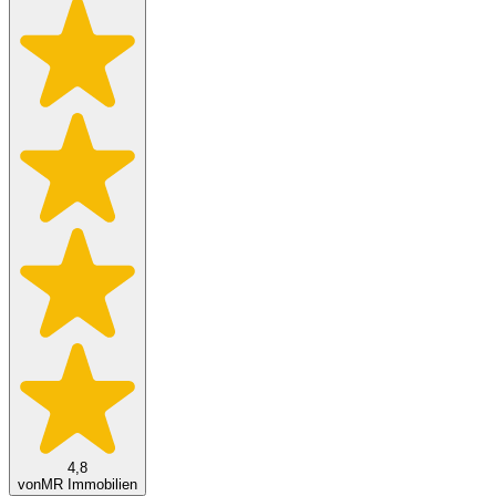
4,8
von
MR Immobilien