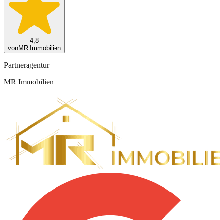
4,8
von
MR Immobilien
Partneragentur
MR Immobilien