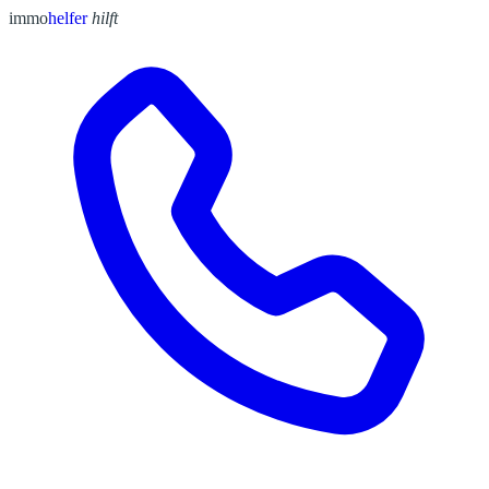
immo
helfer
hilft