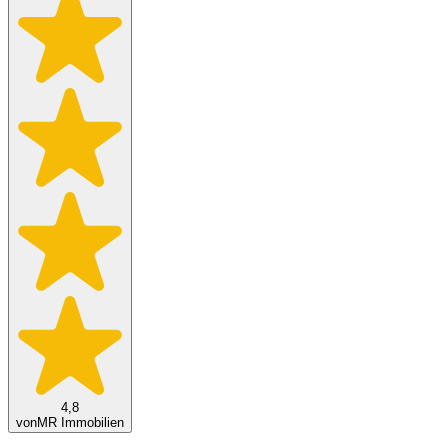
4,8
von
MR Immobilien