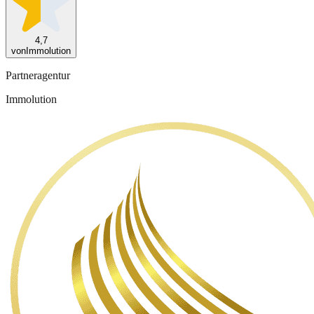
4,7
von
Immolution
Partneragentur
Immolution