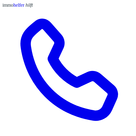
immo
helfer
hilft