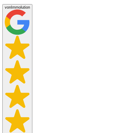
von
Immolution