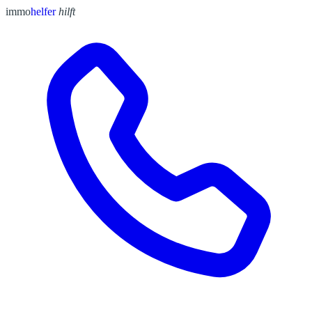
immo
helfer
hilft