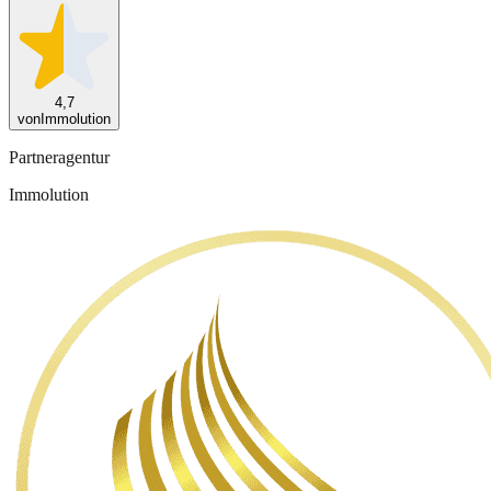
4,7
von
Immolution
Partneragentur
Immolution