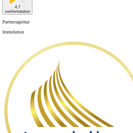
4,7
von
Immolution
Partneragentur
Immolution