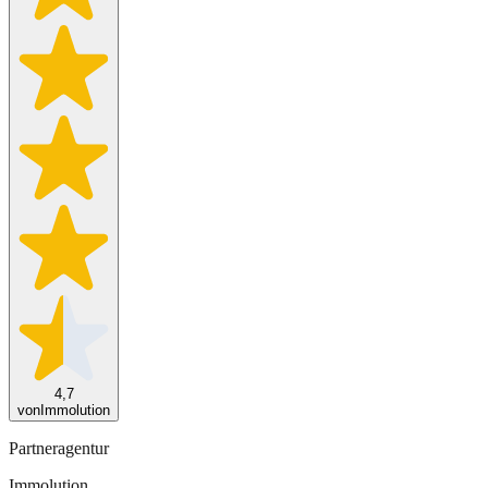
4,7
von
Immolution
Partneragentur
Immolution