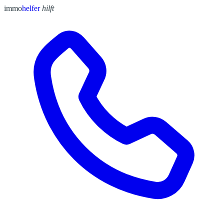
immo
helfer
hilft