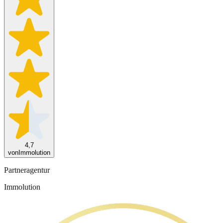
4,7
von
Immolution
Partneragentur
Immolution