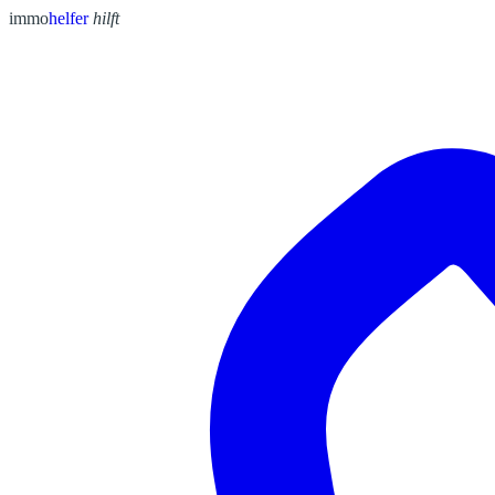
immo
helfer
hilft