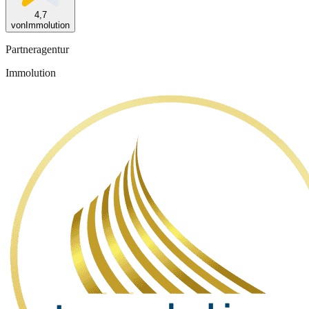
4,7
von
Immolution
Partneragentur
Immolution