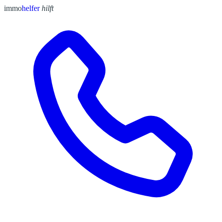
immo
helfer
hilft