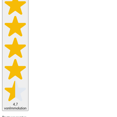
4,7
von
Immolution