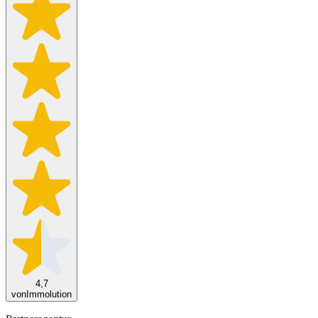
4,7
von
Immolution