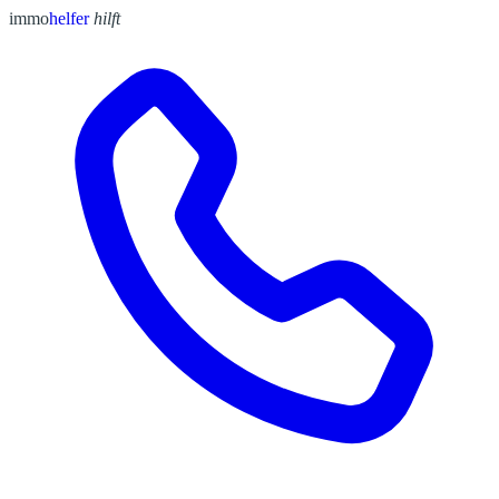
immo
helfer
hilft