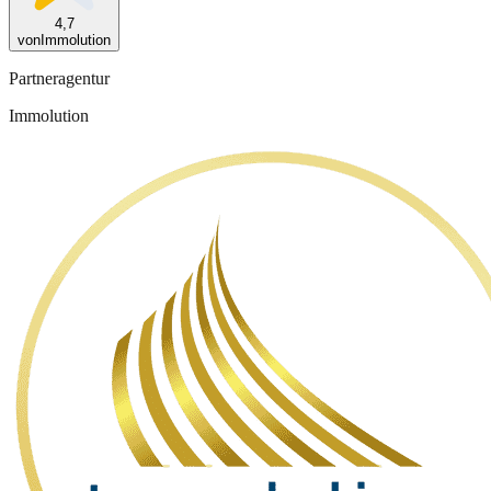
4,7
von
Immolution
Partneragentur
Immolution