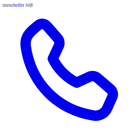
immo
helfer
hilft