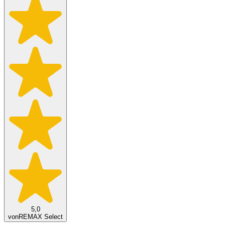
5,0
von
REMAX Select