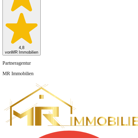
4,8
von
MR Immobilien
Partneragentur
MR Immobilien