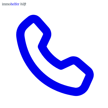
immo
helfer
hilft