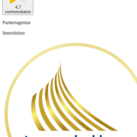
4,7
von
Immolution
Partneragentur
Immolution