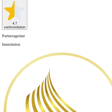
4,7
von
Immolution
Partneragentur
Immolution