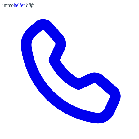
immo
helfer
hilft