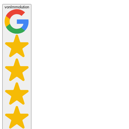
von
Immolution