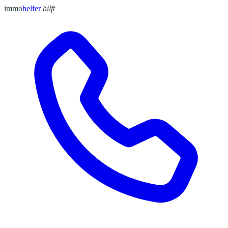
immo
helfer
hilft