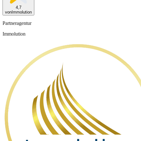
4,7
von
Immolution
Partneragentur
Immolution