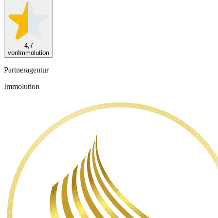
4,7
von
Immolution
Partneragentur
Immolution