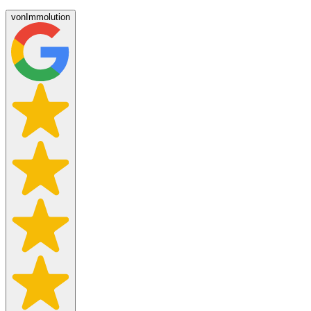
von
Immolution