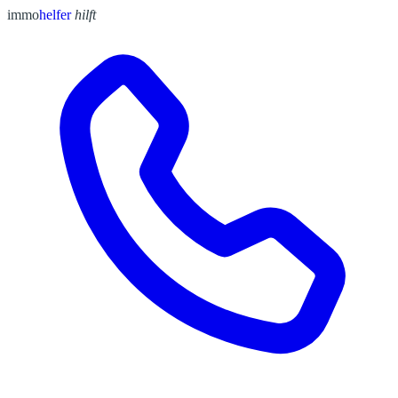
immo
helfer
hilft