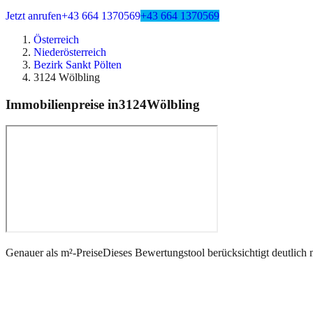
Jetzt anrufen
+43 664 1370569
+43 664 1370569
Österreich
Niederösterreich
Bezirk Sankt Pölten
3124 Wölbling
Immobilienpreise in
3124
Wölbling
Genauer als m²-Preise
Dieses Bewertungstool berücksichtigt deutlich 