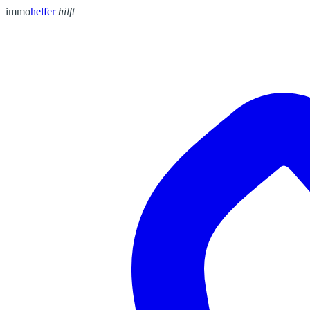
immo
helfer
hilft