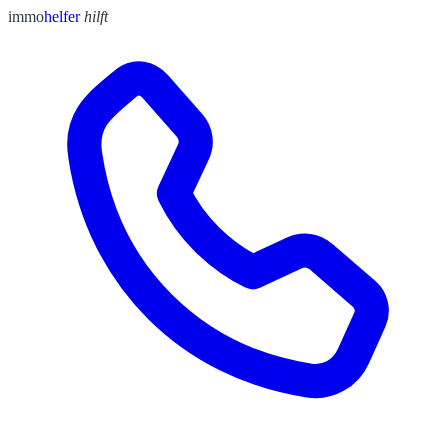
immo
helfer
hilft