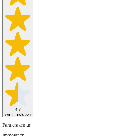
4,7
von
Immolution
Partneragentur
Immolution