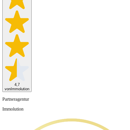
4,7
von
Immolution
Partneragentur
Immolution