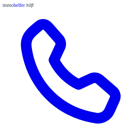
immo
helfer
hilft