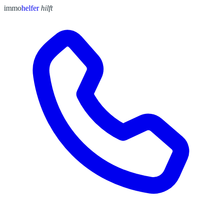
immo
helfer
hilft