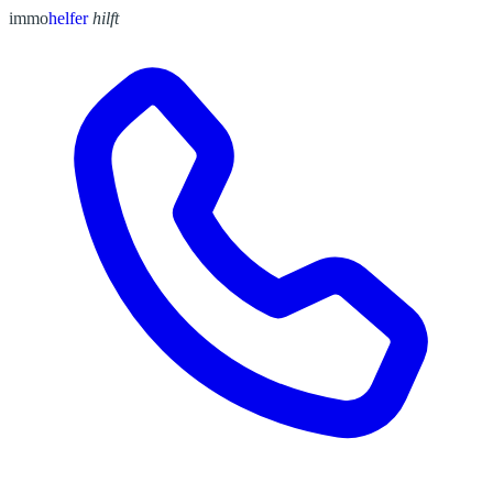
immo
helfer
hilft