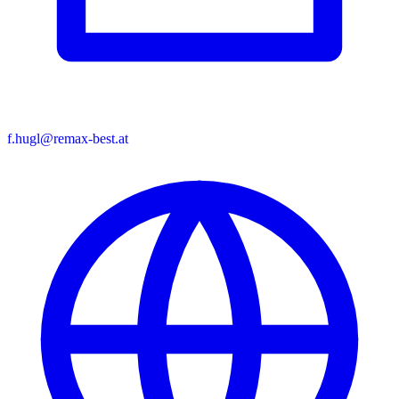
f.hugl@remax-best.at