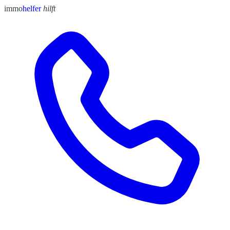
immo
helfer
hilft