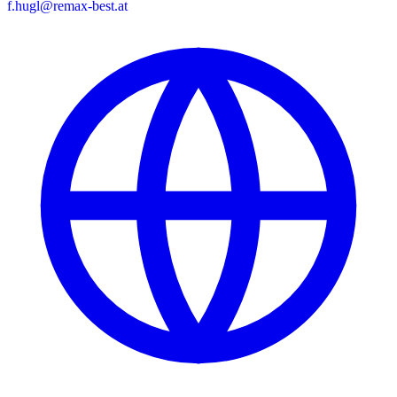
f.hugl@remax-best.at