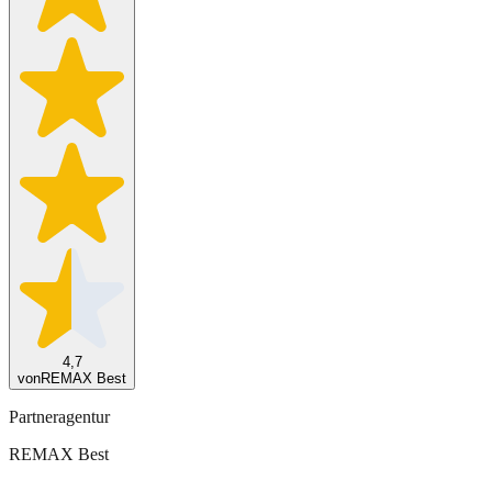
4,7
von
REMAX Best
Partneragentur
REMAX Best