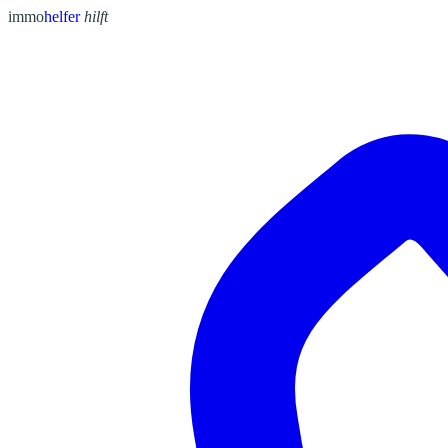
immo
helfer
hilft