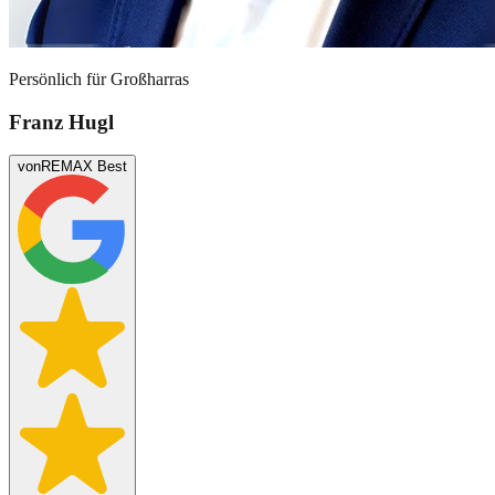
Persönlich für
Großharras
Franz Hugl
von
REMAX Best