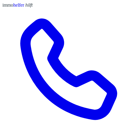
immo
helfer
hilft