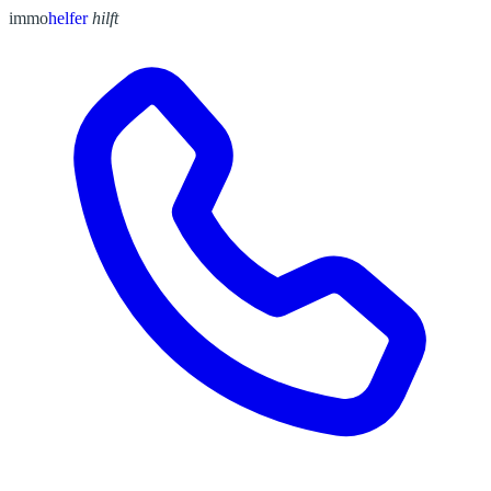
immo
helfer
hilft