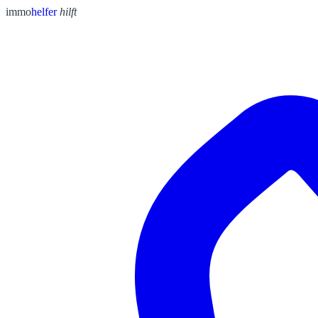
immo
helfer
hilft