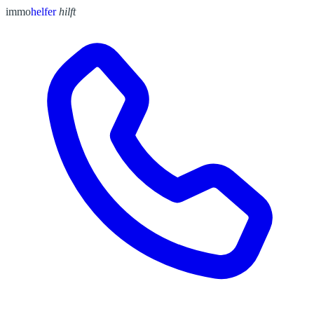
immo
helfer
hilft