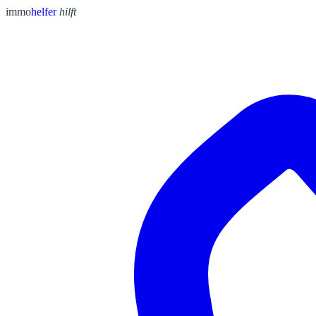
immo
helfer
hilft