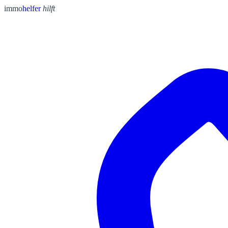
immo
helfer
hilft