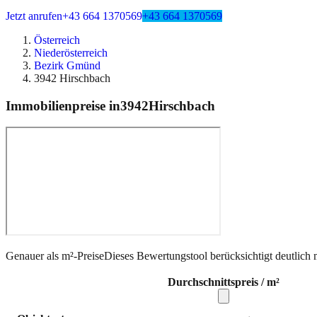
Jetzt anrufen
+43 664 1370569
+43 664 1370569
Österreich
Niederösterreich
Bezirk Gmünd
3942 Hirschbach
Immobilienpreise in
3942
Hirschbach
Genauer als m²-Preise
Dieses Bewertungstool berücksichtigt deutlich 
Durchschnittspreis / m²