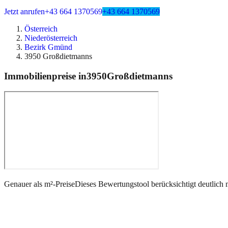
Jetzt anrufen
+43 664 1370569
+43 664 1370569
Österreich
Niederösterreich
Bezirk Gmünd
3950 Großdietmanns
Immobilienpreise in
3950
Großdietmanns
Genauer als m²-Preise
Dieses Bewertungstool berücksichtigt deutlich 