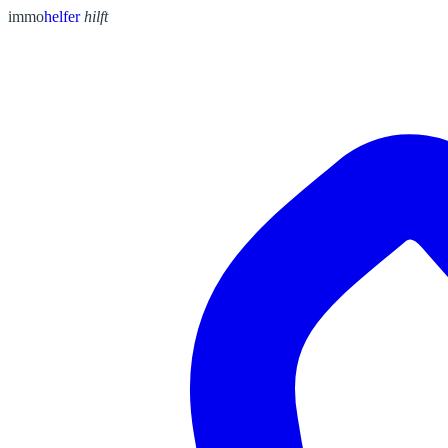
immo
helfer
hilft