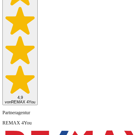
4,9
von
REMAX 4You
Partneragentur
REMAX 4You