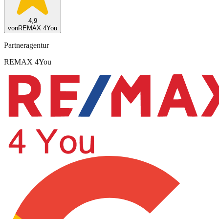
4,9
von
REMAX 4You
Partneragentur
REMAX 4You