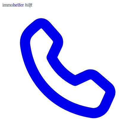
immo
helfer
hilft