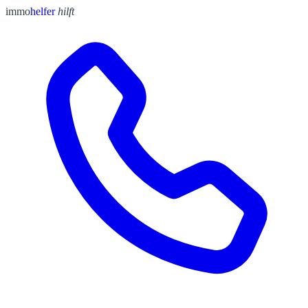
immo
helfer
hilft