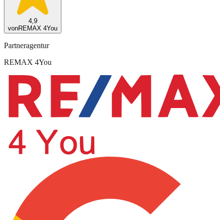
4,9
von
REMAX 4You
Partneragentur
REMAX 4You