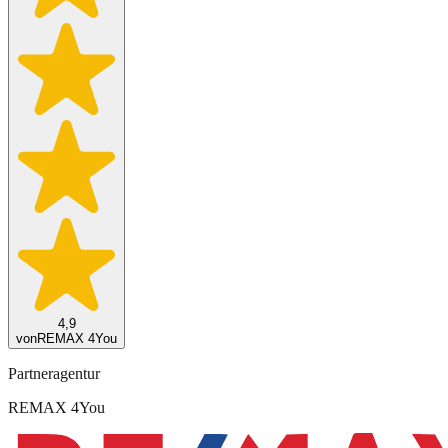
4,9
von
REMAX 4You
Partneragentur
REMAX 4You